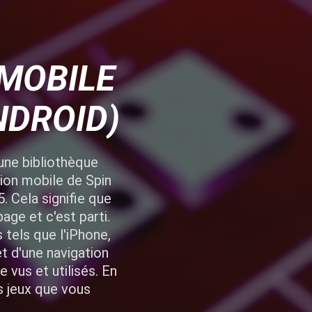
 MOBILE
NDROID)
 une bibliothèque
ion mobile de Spin
. Cela signifie que
page et c'est parti.
 tels que l'iPhone,
t d'une navigation
vus et utilisés. En
s jeux que vous