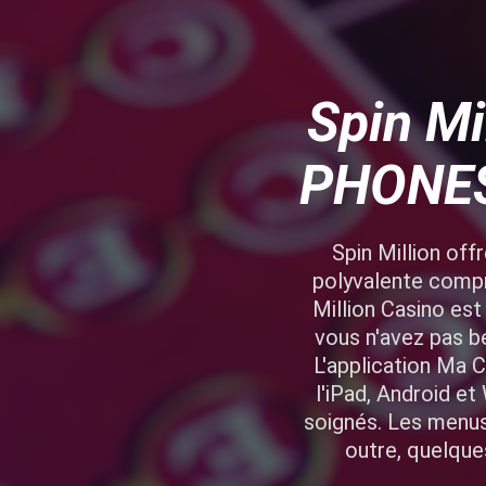
Spin M
PHONES
Spin Million off
polyvalente compr
Million Casino est
vous n'avez pas bes
L'application Ma C
l'iPad, Android e
soignés. Les menus
outre, quelque