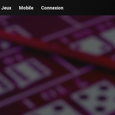
Jeux
Mobile
Connexion