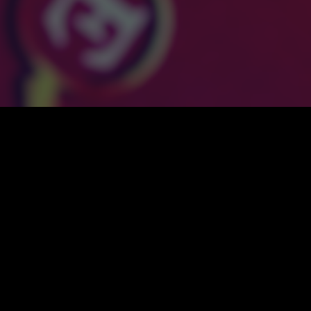
actuellement une variété de jeux de casino, alimentés par Play'n
g/ All rights reserved. By usage of this website you accept that